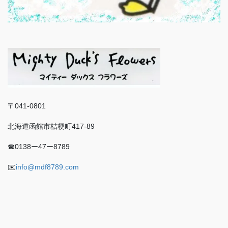
〒041-0801
北海道函館市桔梗町417-89
☎︎0138ー47ー8789
✉️
info@mdf8789.com