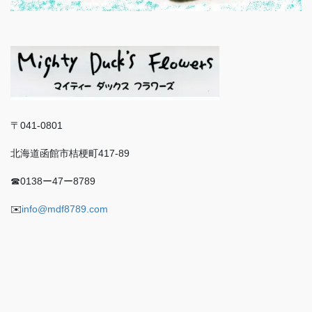
〒041-0801
北海道函館市桔梗町417-89
☎︎0138ー47ー8789
✉️
info@mdf8789.com