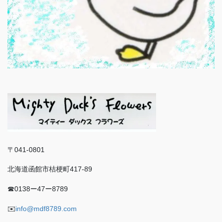
〒041-0801
北海道函館市桔梗町417-89
☎︎0138ー47ー8789
✉️
info@mdf8789.com