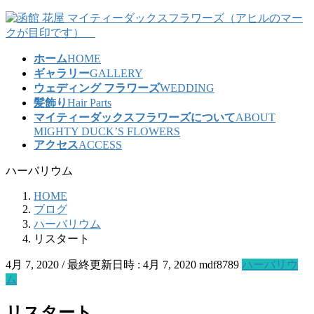
コ
ナ
ン
ビ
テ
ゲ
ホーム
HOME
ン
ー
ギャラリー
GALLERY
ツ
シ
ウェディング フラワーズ
WEDDING
へ
ョ
髪飾り
Hair Parts
ス
ン
マイティーダックスフラワーズについて
ABOUT
キ
に
MIGHTY DUCK’S FLOWERS
ッ
移
アクセス
ACCESS
プ
動
ハーバリウム
HOME
ブログ
ハーバリウム
リスタート
4月 7, 2020
/ 最終更新日時 :
4月 7, 2020
mdf8789
ハーバリウ
ム
リスタート