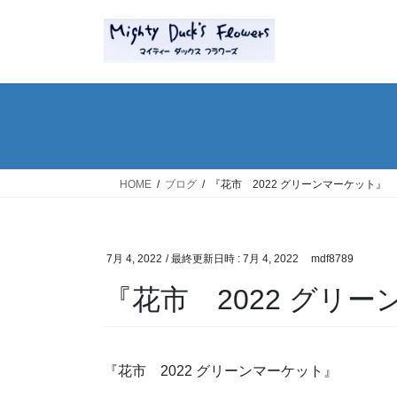
コ
ナ
ン
ビ
テ
ゲ
ン
ー
ツ
シ
へ
ョ
ス
ン
キ
に
ッ
移
HOME
ブログ
『花市 2022 グリーンマーケット』
プ
動
7月 4, 2022
/ 最終更新日時 :
7月 4, 2022
mdf8789
『花市 2022 グリ
『花市 2022 グリーンマーケット』