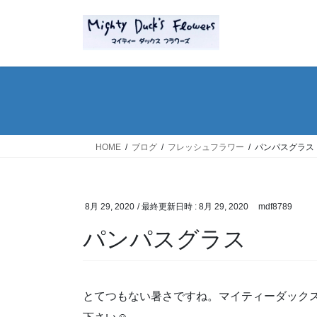
コ
ナ
ン
ビ
テ
ゲ
ン
ー
ツ
シ
へ
ョ
ス
ン
キ
に
ッ
移
HOME
ブログ
フレッシュフラワー
パンパスグラス
プ
動
8月 29, 2020
/ 最終更新日時 :
8月 29, 2020
mdf8789
パンパスグラス
とてつもない暑さですね。マイティーダック