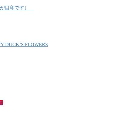
Y DUCK’S FLOWERS
ス