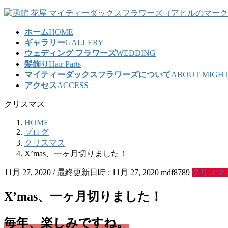
コ
ナ
ン
ビ
ホーム
HOME
テ
ゲ
ギャラリー
GALLERY
ン
ー
ウェディング フラワーズ
WEDDING
ツ
シ
髪飾り
Hair Parts
へ
ョ
マイティーダックスフラワーズについて
ABOUT MIGHT
ス
ン
アクセス
ACCESS
キ
に
ッ
移
クリスマス
プ
動
HOME
ブログ
クリスマス
X’mas、一ヶ月切りました！
11月 27, 2020
/ 最終更新日時 :
11月 27, 2020
mdf8789
クリスマ
X’mas、一ヶ月切りました！
毎年、楽しみですね。