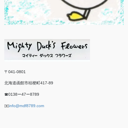
〒041-0801
北海道函館市桔梗町417-89
☎︎0138ー47ー8789
✉️
info@mdf8789.com